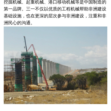
挖掘机械、起重机械、港口移动机械等是中国制造的
第一品牌。三一不仅以优质的工程机械帮助非洲建设
基础设施，也在更深的层次参与非洲建设，注重和非
洲民心的沟通。