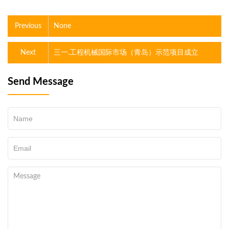
Previous
None
Next
三一.工程机械国际市场（青岛）示范项目成立
Send Message