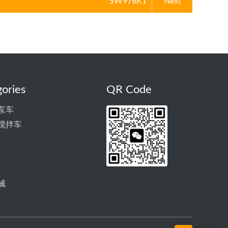
SW978K1
Next
ories
QR Code
泵车
搅拌车
械