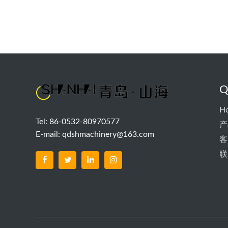
Q
H
Tel: 86-0532-80970577
产
E-mail:
qdshmachinery@163.com
客
联