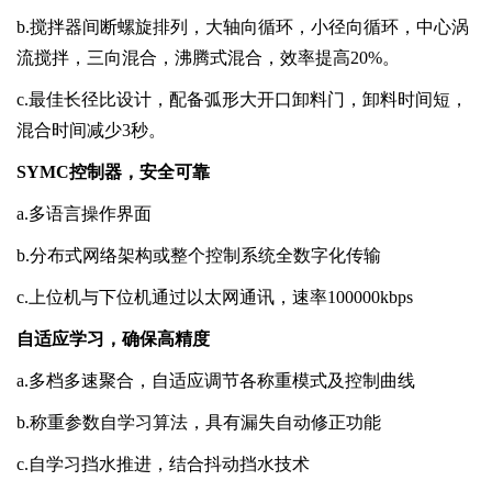
b.
搅拌器间断螺旋排列，大轴向循环，小径向循环，中心涡
流搅拌，三向混合，沸腾式混合，效率提高
20%
。
c.
最佳长径比设计，配备弧形大开口卸料门，卸料时间短，
混合时间减少
3
秒。
SYMC
控制器，安全可靠
a.
多语言操作界面
b.
分布式网络架构或整个控制系统全数字化传输
c.
上位机与下位机通过以太网通讯，速率
100000kbps
自适应学习，确保高精度
a.
多档多速聚合，自适应调节各称重模式及控制曲线
b.
称重参数自学习算法，具有漏失自动修正功能
c.
自学习挡水推进，结合抖动挡水技术