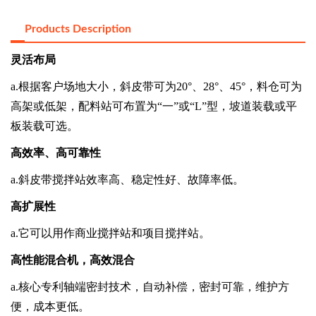
Products Description
灵活布局
a.
根据客户场地大小，斜皮带可为
20°
、
28°
、
45°
，料仓可为
高架或低架，配料站可布置为
“
一
”
或
“L”
型，坡道装载或平
板装载可选。
高效率、高可靠性
a.
斜皮带搅拌站效率高、稳定性好、故障率低。
高扩展性
a.
它可以用作商业搅拌站和项目搅拌站。
高性能混合机，高效混合
a.
核心专利轴端密封技术，自动补偿，密封可靠，维护方
便，成本更低。