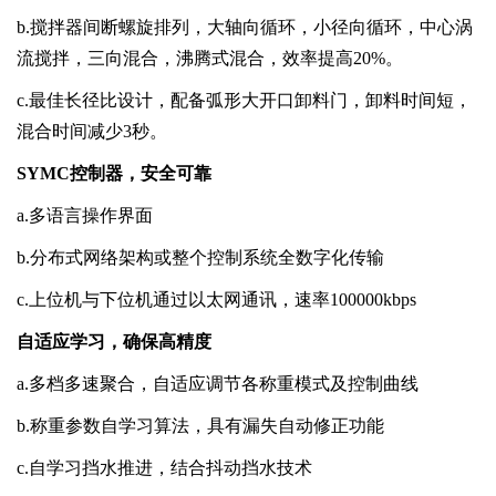
b.
搅拌器间断螺旋排列，大轴向循环，小径向循环，中心涡
流搅拌，三向混合，沸腾式混合，效率提高
20%
。
c.
最佳长径比设计，配备弧形大开口卸料门，卸料时间短，
混合时间减少
3
秒。
SYMC
控制器，安全可靠
a.
多语言操作界面
b.
分布式网络架构或整个控制系统全数字化传输
c.
上位机与下位机通过以太网通讯，速率
100000kbps
自适应学习，确保高精度
a.
多档多速聚合，自适应调节各称重模式及控制曲线
b.
称重参数自学习算法，具有漏失自动修正功能
c.
自学习挡水推进，结合抖动挡水技术