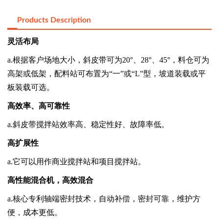
Products Description
灵活布局
a.
根据客户场地大小，斜皮带可为
20°
、
28°
、
45°
，料仓可为
高架或低架，配料站可布置为
“
一
”
或
“L”
型，坡道装载或平
板装载可选。
高效率、高可靠性
a.
斜皮带搅拌站效率高、稳定性好、故障率低。
高扩展性
a.
它可以用作商业搅拌站和项目搅拌站。
高性能混合机，高效混合
a.
核心专利轴端密封技术，自动补偿，密封可靠，维护方
便，成本更低。