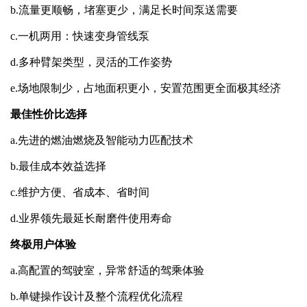
b.
流量更顺畅，堵塞更少，满足长时间泵送需要
c.
一机两用：快速变身管线泵
d.
多种臂架类型，灵活的工作姿势
e.
场地限制少，占地面积更小，安置范围更全面极其经济
最佳性价比选择
a.
先进的燃油燃烧及智能动力匹配技术
b.
最佳成本效益选择
c.
维护方便、省成本、省时间
d.
业界领先最延长耐磨件使用寿命
终极用户体验
a.
高配置的驾驶室，异常舒适的驾乘体验
b.
单键操作设计及整个流程优化流程