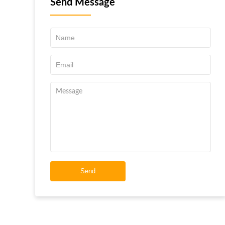
Send Message
Send