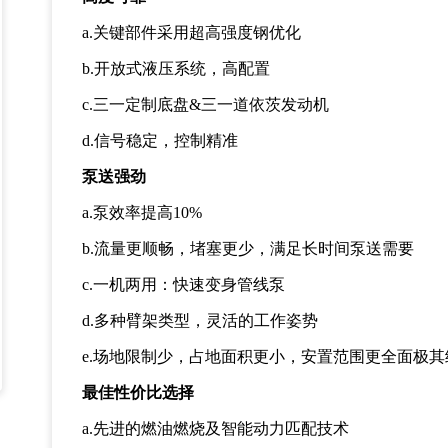
a.
关键部件采用超高强度钢优化
b.
开放式液压系统，高配置
c.
三一定制底盘
&
三一道依茨发动机
d.
信号稳定，控制精准
泵送强劲
a.
泵效率提高
10%
b.
流量更顺畅，堵塞更少，满足长时间泵送需要
c.
一机两用：快速变身管线泵
d.
多种臂架类型，灵活的工作姿势
e.
场地限制少，占地面积更小，安置范围更全面极其
最佳性价比选择
a.
先进的燃油燃烧及智能动力匹配技术